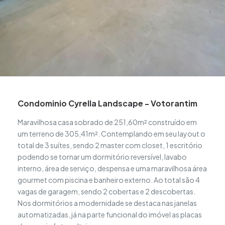
Condominio Cyrella Landscape - Votorantim
Maravilhosa casa sobrado de 251,60m² construído em
um terreno de 305,41m². Contemplando em seu layout o
total de 3 suítes, sendo 2 master com closet, 1 escritório
podendo se tornar um dormitório reversível, lavabo
interno, área de serviço, despensa e uma maravilhosa área
gourmet com piscina e banheiro externo. Ao total são 4
vagas de garagem, sendo 2 cobertas e 2 descobertas.
Nos dormitórios a modernidade se destaca nas janelas
automatizadas, já na parte funcional do imóvel as placas