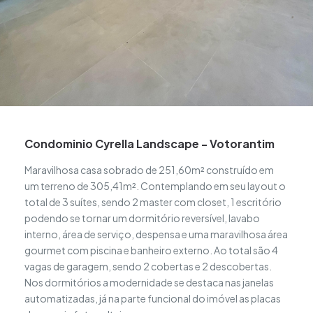
Condominio Cyrella Landscape - Votorantim
Maravilhosa casa sobrado de 251,60m² construído em
um terreno de 305,41m². Contemplando em seu layout o
total de 3 suítes, sendo 2 master com closet, 1 escritório
podendo se tornar um dormitório reversível, lavabo
interno, área de serviço, despensa e uma maravilhosa área
gourmet com piscina e banheiro externo. Ao total são 4
vagas de garagem, sendo 2 cobertas e 2 descobertas.
Nos dormitórios a modernidade se destaca nas janelas
automatizadas, já na parte funcional do imóvel as placas